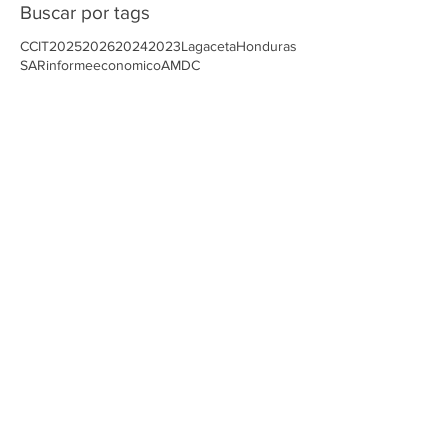
octubre de 2025
(1)
1 entrada
septiembre de 2025
(3)
3 entradas
Buscar por tags
CCIT
2025
2026
2024
2023
Lagaceta
Honduras
SAR
informeeconomico
AMDC