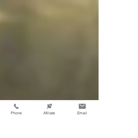
Phone
Afíliate
Email