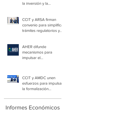
la inversión y la
seguridad jurídica en
Honduras
CCIT y ARSA firman
convenio para simplificar
trámites regulatorios y
fortalecer a las Mipymes
en la capital
AHER difunde
mecanismos para
impulsar el
autoconsumo con
energía renovable
CCIT y AMDC unen
esfuerzos para impulsar
la formalización
empresarial y generar
nuevas oportunidades
de empleo en la capital
Informes Económicos