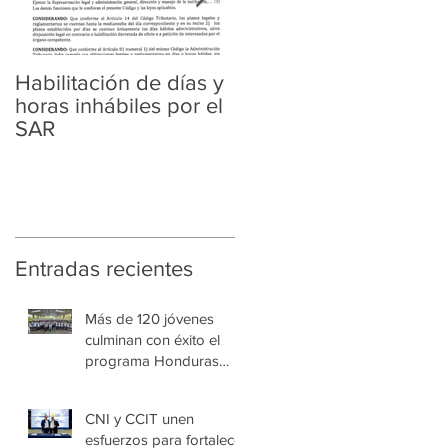
Habilitación de días y
Ampliación de
horas inhábiles por el
Amnistía y
SAR
Regularización
Tributaria y Aduanera
Entradas recientes
Más de 120 jóvenes
culminan con éxito el
programa Honduras
Emprende Escolar en
Villa de las Niñas
CNI y CCIT unen
esfuerzos para fortalecer