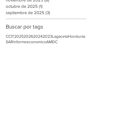
enero de 2026
(2)
2 entradas
diciembre de 2025
(2)
2 entradas
noviembre de 2025
(8)
8 entradas
octubre de 2025
(1)
1 entrada
septiembre de 2025
(3)
3 entradas
Buscar por tags
CCIT
2025
2026
2024
2023
Lagaceta
Honduras
SAR
informeeconomico
AMDC