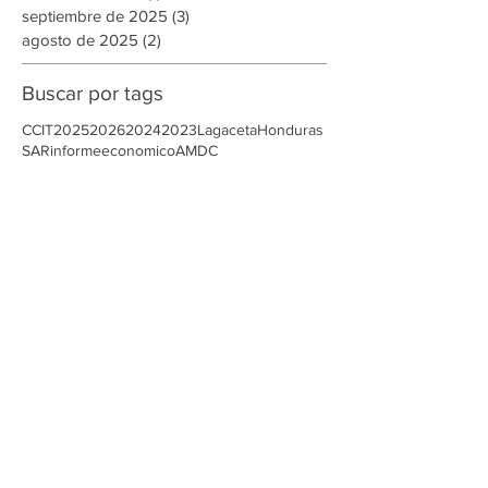
noviembre de 2025
(8)
8 entradas
octubre de 2025
(1)
1 entrada
septiembre de 2025
(3)
3 entradas
agosto de 2025
(2)
2 entradas
Buscar por tags
CCIT
2025
2026
2024
2023
Lagaceta
Honduras
SAR
informeeconomico
AMDC