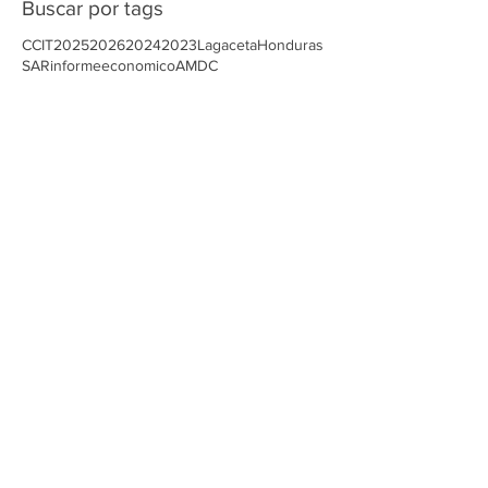
agosto de 2025
(2)
2 entradas
Buscar por tags
CCIT
2025
2026
2024
2023
Lagaceta
Honduras
SAR
informeeconomico
AMDC