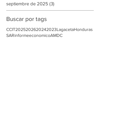
diciembre de 2025
(2)
2 entradas
noviembre de 2025
(8)
8 entradas
octubre de 2025
(1)
1 entrada
septiembre de 2025
(3)
3 entradas
Buscar por tags
CCIT
2025
2026
2024
2023
Lagaceta
Honduras
SAR
informeeconomico
AMDC