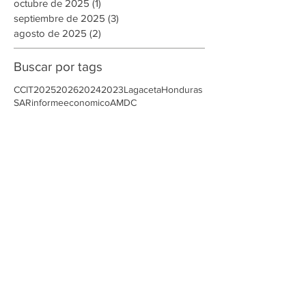
diciembre de 2025
(2)
2 entradas
noviembre de 2025
(8)
8 entradas
octubre de 2025
(1)
1 entrada
septiembre de 2025
(3)
3 entradas
agosto de 2025
(2)
2 entradas
Buscar por tags
CCIT
2025
2026
2024
2023
Lagaceta
Honduras
SAR
informeeconomico
AMDC