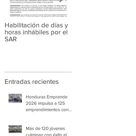
Habilitación de días y
Ampliación de
horas inhábiles por el
Amnistía y
SAR
Regularización
Tributaria y Aduanera
Entradas recientes
Honduras Emprende
2026 impulsa a 125
emprendimientos con
alto potencial de
crecimiento
Más de 120 jóvenes
culminan con éxito el