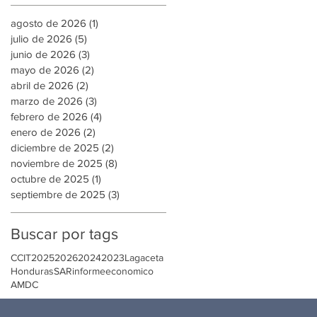
agosto de 2026
(1)
1 entrada
julio de 2026
(5)
5 entradas
junio de 2026
(3)
3 entradas
mayo de 2026
(2)
2 entradas
abril de 2026
(2)
2 entradas
marzo de 2026
(3)
3 entradas
febrero de 2026
(4)
4 entradas
enero de 2026
(2)
2 entradas
diciembre de 2025
(2)
2 entradas
noviembre de 2025
(8)
8 entradas
octubre de 2025
(1)
1 entrada
septiembre de 2025
(3)
3 entradas
Buscar por tags
CCIT
2025
2026
2024
2023
Lagaceta
Honduras
SAR
informeeconomico
AMDC