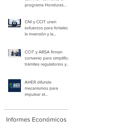
programa Honduras
Emprende Escolar en
Villa de las Niñas
CNI y CCIT unen
esfuerzos para fortalecer
la inversión y la
seguridad jurídica en
Honduras
CCIT y ARSA firman
convenio para simplificar
trámites regulatorios y
fortalecer a las Mipymes
en la capital
AHER difunde
mecanismos para
impulsar el
autoconsumo con
energía renovable
Informes Económicos