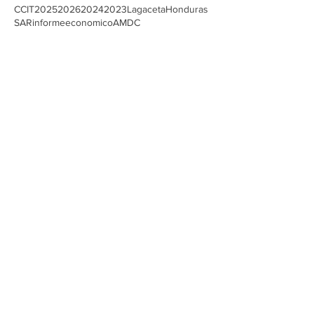
Buscar por tags
CCIT
2025
2026
2024
2023
Lagaceta
Honduras
SAR
informeeconomico
AMDC