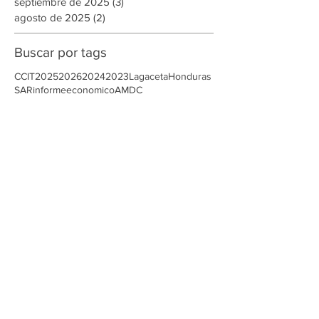
noviembre de 2025
(8)
8 entradas
octubre de 2025
(1)
1 entrada
septiembre de 2025
(3)
3 entradas
agosto de 2025
(2)
2 entradas
Buscar por tags
CCIT
2025
2026
2024
2023
Lagaceta
Honduras
SAR
informeeconomico
AMDC