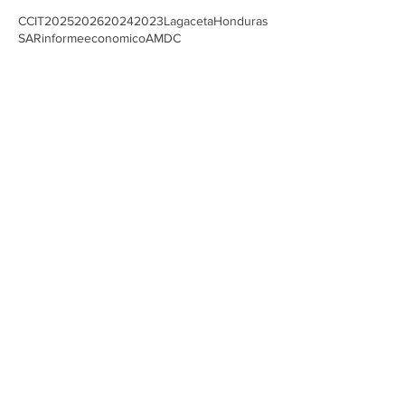
Buscar por tags
CCIT
2025
2026
2024
2023
Lagaceta
Honduras
SAR
informeeconomico
AMDC