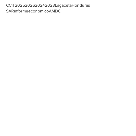
Buscar por tags
CCIT
2025
2026
2024
2023
Lagaceta
Honduras
SAR
informeeconomico
AMDC