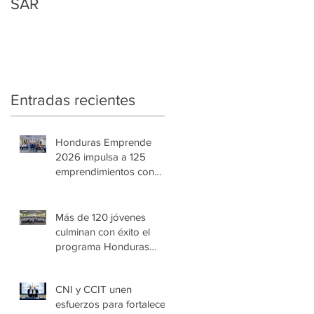
SAR
Regularización
Tributaria y Aduanera
Entradas recientes
Honduras Emprende
2026 impulsa a 125
emprendimientos con
alto potencial de
crecimiento
Más de 120 jóvenes
culminan con éxito el
programa Honduras
Emprende Escolar en
Villa de las Niñas
CNI y CCIT unen
esfuerzos para fortalecer