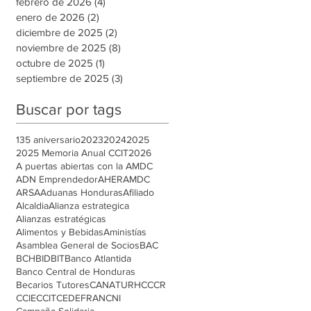
febrero de 2026
(4)
4 entradas
enero de 2026
(2)
2 entradas
diciembre de 2025
(2)
2 entradas
noviembre de 2025
(8)
8 entradas
octubre de 2025
(1)
1 entrada
septiembre de 2025
(3)
3 entradas
Buscar por tags
135 aniversario
2023
2024
2025
2025 Memoria Anual CCIT
2026
A puertas abiertas con la AMDC
ADN Emprendedor
AHER
AMDC
ARSA
Aduanas Honduras
Afiliado
Alcaldia
Alianza estrategica
Alianzas estratégicas
Alimentos y Bebidas
Aministías
Asamblea General de Socios
BAC
BCH
BID
BIT
Banco Atlantida
Banco Central de Honduras
Becarios Tutores
CANATURH
CCCR
CCIE
CCIT
CEDEFRAN
CNI
Campaña Solidaria