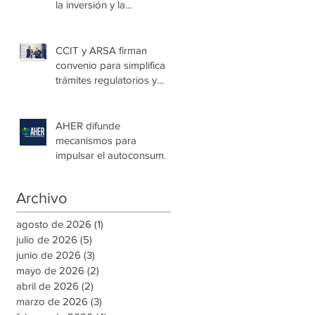
la inversión y la
seguridad jurídica en
Honduras
CCIT y ARSA firman
convenio para simplificar
trámites regulatorios y
fortalecer a las Mipymes
en la capital
AHER difunde
mecanismos para
impulsar el autoconsumo
con energía renovable
Archivo
agosto de 2026
(1)
1 entrada
julio de 2026
(5)
5 entradas
junio de 2026
(3)
3 entradas
mayo de 2026
(2)
2 entradas
abril de 2026
(2)
2 entradas
marzo de 2026
(3)
3 entradas