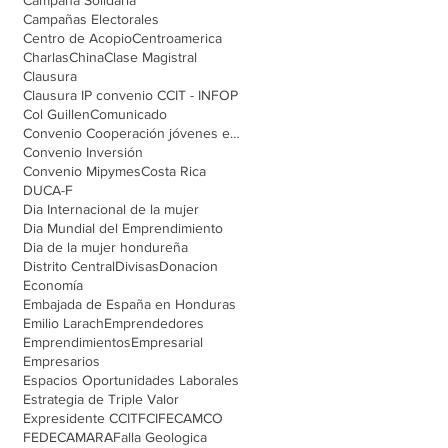
Campañas Electorales
Centro de Acopio
Centroamerica
Charlas
China
Clase Magistral
Clausura
Clausura IP convenio CCIT - INFOP
Col Guillen
Comunicado
Convenio Cooperación jóvenes emprendedores
Convenio Inversión
Convenio Mipymes
Costa Rica
DUCA-F
Dia Internacional de la mujer
Dia Mundial del Emprendimiento
Dia de la mujer hondureña
Distrito Central
Divisas
Donacion
Economía
Embajada de España en Honduras
Emilio Larach
Emprendedores
Emprendimientos
Empresarial
Empresarios
Espacios Oportunidades Laborales
Estrategia de Triple Valor
Expresidente CCIT
FCI
FECAMCO
FEDECAMARA
Falla Geologica