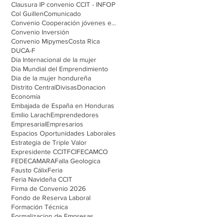
Clausura IP convenio CCIT - INFOP
Col Guillen
Comunicado
Convenio Cooperación jóvenes emprendedores
Convenio Inversión
Convenio Mipymes
Costa Rica
DUCA-F
Dia Internacional de la mujer
Dia Mundial del Emprendimiento
Dia de la mujer hondureña
Distrito Central
Divisas
Donacion
Economía
Embajada de España en Honduras
Emilio Larach
Emprendedores
Empresarial
Empresarios
Espacios Oportunidades Laborales
Estrategia de Triple Valor
Expresidente CCIT
FCI
FECAMCO
FEDECAMARA
Falla Geologica
Fausto Cálix
Feria
Feria Navideña CCIT
Firma de Convenio 2026
Fondo de Reserva Laboral
Formación Técnica
Formalizacion de Empresas