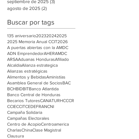
septiembre de 2025
(3)
3 entradas
agosto de 2025
(2)
2 entradas
Buscar por tags
135 aniversario
2023
2024
2025
2025 Memoria Anual CCIT
2026
A puertas abiertas con la AMDC
ADN Emprendedor
AHER
AMDC
ARSA
Aduanas Honduras
Afiliado
Alcaldia
Alianza estrategica
Alianzas estratégicas
Alimentos y Bebidas
Aministías
Asamblea General de Socios
BAC
BCH
BID
BIT
Banco Atlantida
Banco Central de Honduras
Becarios Tutores
CANATURH
CCCR
CCIE
CCIT
CEDEFRAN
CNI
Campaña Solidaria
Campañas Electorales
Centro de Acopio
Centroamerica
Charlas
China
Clase Magistral
Clausura