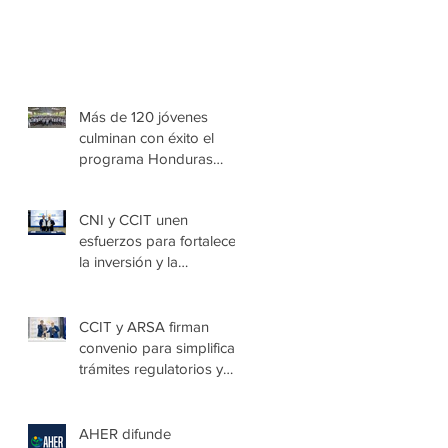
Más de 120 jóvenes
culminan con éxito el
programa Honduras
Emprende Escolar en
Villa de las Niñas
CNI y CCIT unen
esfuerzos para fortalecer
la inversión y la
seguridad jurídica en
Honduras
CCIT y ARSA firman
convenio para simplificar
trámites regulatorios y
fortalecer a las Mipymes
en la capital
AHER difunde