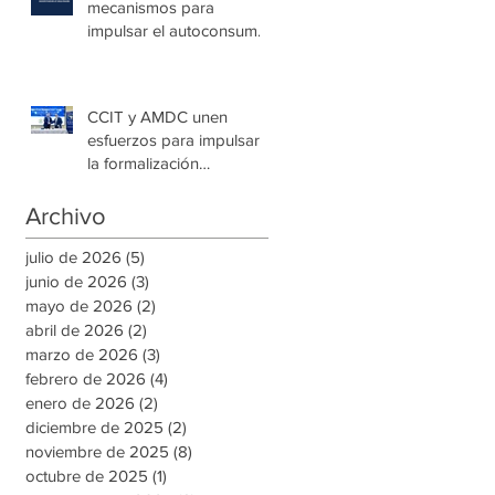
mecanismos para
impulsar el autoconsumo
con energía renovable
CCIT y AMDC unen
esfuerzos para impulsar
la formalización
empresarial y generar
nuevas oportunidades de
Archivo
empleo en la capital
julio de 2026
(5)
5 entradas
junio de 2026
(3)
3 entradas
mayo de 2026
(2)
2 entradas
abril de 2026
(2)
2 entradas
marzo de 2026
(3)
3 entradas
febrero de 2026
(4)
4 entradas
enero de 2026
(2)
2 entradas
diciembre de 2025
(2)
2 entradas
noviembre de 2025
(8)
8 entradas
octubre de 2025
(1)
1 entrada