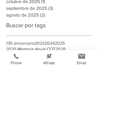
octubre de 2025
(1)
1 entrada
septiembre de 2025
(3)
3 entradas
agosto de 2025
(2)
2 entradas
Buscar por tags
135 aniversario
2023
2024
2025
2025 Memoria Anual CCIT
2026
A puertas abiertas con la AMDC
ADN Emprendedor
AHER
AMDC
ARSA
Phone
Afíliate
Email
Aduanas Honduras
Afiliado
Alcaldia
Alianza estrategica
Alianzas estratégicas
Alimentos y Bebidas
Aministías
Asamblea General de Socios
BAC
BCH
BID
BIT
Banco Atlantida
Banco Central de Honduras
Becarios Tutores
CANATURH
CCCR
CCIE
CCIT
CEDEFRAN
CNI
Campaña Solidaria
Campañas Electorales
Centro de Acopio
Centroamerica
Charlas
China
Clase Magistral
Clausura
Clausura IP convenio CCIT - INFOP
Col Guillen
Comunicado
Convenio Cooperación jóvenes emprendedores
Convenio Inversión
Convenio Mipymes