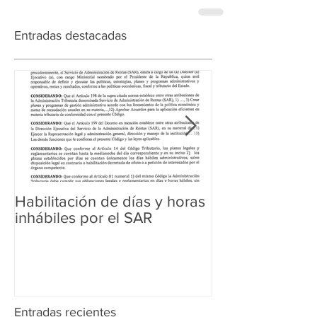
Entradas destacadas
Habilitación de días y horas
Ampliación de 
inhábiles por el SAR
Regularización 
Aduanera
Entradas recientes