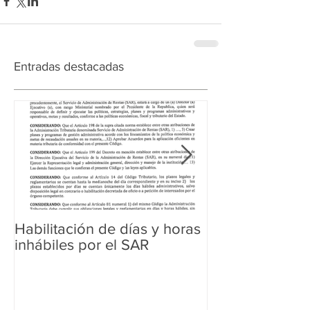
Entradas destacadas
Habilitación de días y horas
Ampliación de 
inhábiles por el SAR
Regularización 
Aduanera