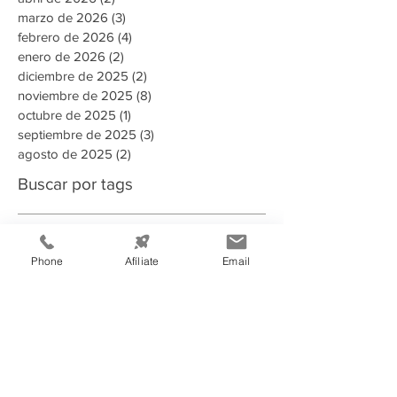
marzo de 2026
(3)
3 entradas
febrero de 2026
(4)
4 entradas
enero de 2026
(2)
2 entradas
diciembre de 2025
(2)
2 entradas
noviembre de 2025
(8)
8 entradas
octubre de 2025
(1)
1 entrada
septiembre de 2025
(3)
3 entradas
agosto de 2025
(2)
2 entradas
Buscar por tags
135 aniversario
2023
2024
2025
2025 Memoria Anual CCIT
2026
Phone
Afíliate
Email
A puertas abiertas con la AMDC
ADN Emprendedor
AHER
AMDC
ARSA
Aduanas Honduras
Afiliado
Alcaldia
Alianza estrategica
Alianzas estratégicas
Alimentos y Bebidas
Aministías
Asamblea General de Socios
BAC
BCH
BID
BIT
Banco Atlantida
Banco Central de Honduras
Becarios Tutores
CANATURH
CCCR
CCIE
CCIT