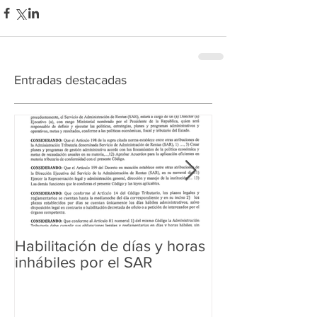
Entradas destacadas
Habilitación de días y horas
Ampliación de 
inhábiles por el SAR
Regularización 
Aduanera