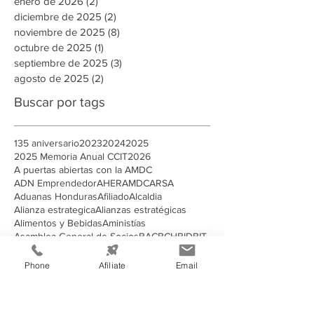
enero de 2026
(2)
2 entradas
diciembre de 2025
(2)
2 entradas
noviembre de 2025
(8)
8 entradas
octubre de 2025
(1)
1 entrada
septiembre de 2025
(3)
3 entradas
agosto de 2025
(2)
2 entradas
Buscar por tags
135 aniversario
2023
2024
2025
2025 Memoria Anual CCIT
2026
A puertas abiertas con la AMDC
ADN Emprendedor
AHER
AMDC
ARSA
Aduanas Honduras
Afiliado
Alcaldia
Alianza estrategica
Alianzas estratégicas
Alimentos y Bebidas
Aministías
Asamblea General de Socios
BAC
BCH
BID
BIT
Banco Atlantida
Banco Central de Honduras
Becarios Tutores
CANATURH
CCCR
CCIE
CCIT
Phone
Afíliate
Email
CEDEFRAN
CNI
Campaña Solidaria
Campañas Electorales
Centro de Acopio
Centroamerica
Charlas
China
Clase Magistral