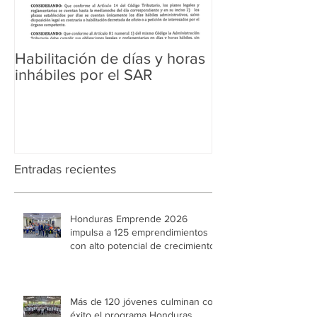
Habilitación de días y horas
Ampliación de 
inhábiles por el SAR
Regularización 
Aduanera
Entradas recientes
Honduras Emprende 2026
impulsa a 125 emprendimientos
con alto potencial de crecimiento
Más de 120 jóvenes culminan con
éxito el programa Honduras