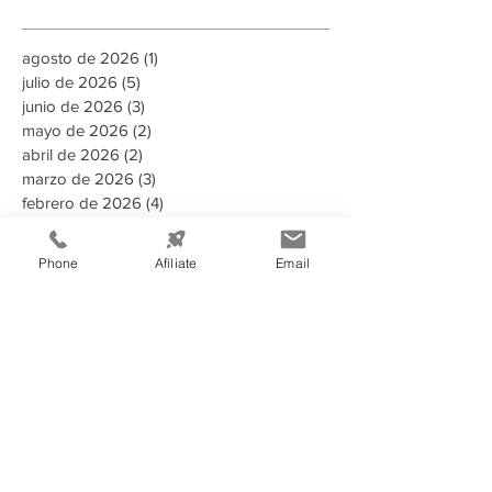
agosto de 2026
(1)
1 entrada
julio de 2026
(5)
5 entradas
junio de 2026
(3)
3 entradas
mayo de 2026
(2)
2 entradas
abril de 2026
(2)
2 entradas
marzo de 2026
(3)
3 entradas
febrero de 2026
(4)
4 entradas
enero de 2026
(2)
2 entradas
diciembre de 2025
(2)
2 entradas
Phone
Afíliate
Email
noviembre de 2025
(8)
8 entradas
octubre de 2025
(1)
1 entrada
septiembre de 2025
(3)
3 entradas
Buscar por tags
135 aniversario
2023
2024
2025
2025 Memoria Anual CCIT
2026
A puertas abiertas con la AMDC
ADN Emprendedor
AHER
AMDC
ARSA