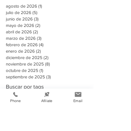
agosto de 2026
(1)
1 entrada
julio de 2026
(5)
5 entradas
junio de 2026
(3)
3 entradas
mayo de 2026
(2)
2 entradas
abril de 2026
(2)
2 entradas
marzo de 2026
(3)
3 entradas
febrero de 2026
(4)
4 entradas
enero de 2026
(2)
2 entradas
diciembre de 2025
(2)
2 entradas
noviembre de 2025
(8)
8 entradas
octubre de 2025
(1)
1 entrada
septiembre de 2025
(3)
3 entradas
Buscar por tags
Phone
Afíliate
Email
135 aniversario
2023
2024
2025
2025 Memoria Anual CCIT
2026
A puertas abiertas con la AMDC
ADN Emprendedor
AHER
AMDC
ARSA
Aduanas Honduras
Afiliado
Alcaldia