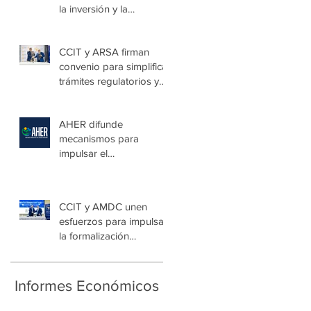
la inversión y la
seguridad jurídica en
Honduras
CCIT y ARSA firman
convenio para simplificar
trámites regulatorios y
fortalecer a las Mipymes
en la capital
AHER difunde
mecanismos para
impulsar el
autoconsumo con
energía renovable
CCIT y AMDC unen
esfuerzos para impulsar
la formalización
empresarial y generar
nuevas oportunidades
de empleo en la capital
Informes Económicos