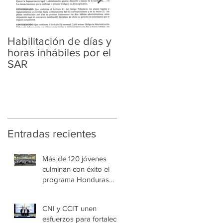
Habilitación de días y
Ampliación de
horas inhábiles por el
Amnistía y
SAR
Regularización
Tributaria y Aduanera
Entradas recientes
Más de 120 jóvenes
culminan con éxito el
programa Honduras
Emprende Escolar en
Villa de las Niñas
CNI y CCIT unen
esfuerzos para fortalecer