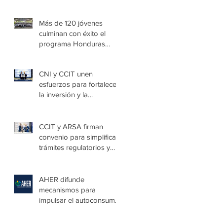
alto potencial de
crecimiento
Más de 120 jóvenes
culminan con éxito el
programa Honduras
Emprende Escolar en
Villa de las Niñas
CNI y CCIT unen
esfuerzos para fortalecer
la inversión y la
seguridad jurídica en
Honduras
CCIT y ARSA firman
convenio para simplificar
trámites regulatorios y
fortalecer a las Mipymes
en la capital
AHER difunde
mecanismos para
impulsar el autoconsumo
con energía renovable