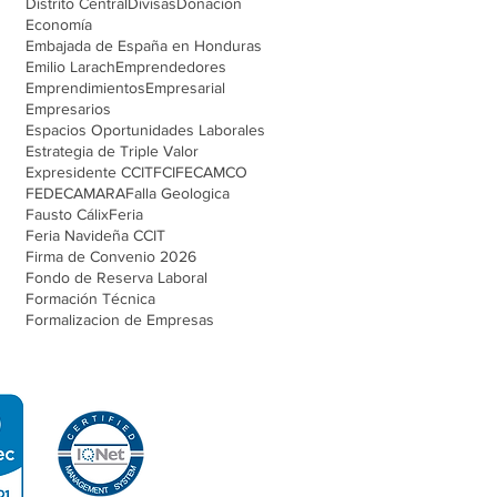
Distrito Central
Divisas
Donacion
Economía
Embajada de España en Honduras
Emilio Larach
Emprendedores
Emprendimientos
Empresarial
Empresarios
Espacios Oportunidades Laborales
Estrategia de Triple Valor
Expresidente CCIT
FCI
FECAMCO
FEDECAMARA
Falla Geologica
Fausto Cálix
Feria
Feria Navideña CCIT
Firma de Convenio 2026
Fondo de Reserva Laboral
Formación Técnica
Formalizacion de Empresas