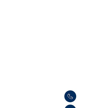
Informaci
Cámara de Comerci
Teléfono: (504) 