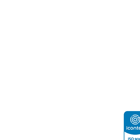
ón de Contacto:
o e Industria de Tegucigalpa
2232-4200