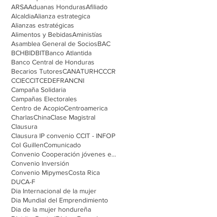
ARSA
Aduanas Honduras
Afiliado
Alcaldia
Alianza estrategica
Alianzas estratégicas
Alimentos y Bebidas
Aministías
Asamblea General de Socios
BAC
BCH
BID
BIT
Banco Atlantida
Banco Central de Honduras
Becarios Tutores
CANATURH
CCCR
CCIE
CCIT
CEDEFRAN
CNI
Campaña Solidaria
Campañas Electorales
Centro de Acopio
Centroamerica
Charlas
China
Clase Magistral
Clausura
Clausura IP convenio CCIT - INFOP
Col Guillen
Comunicado
Convenio Cooperación jóvenes emprendedores
Convenio Inversión
Convenio Mipymes
Costa Rica
DUCA-F
Dia Internacional de la mujer
Dia Mundial del Emprendimiento
Dia de la mujer hondureña