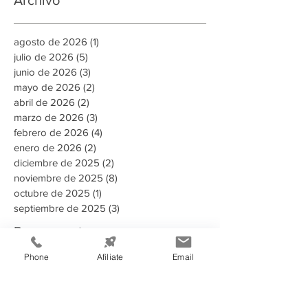
Archivo
agosto de 2026
(1)
1 entrada
julio de 2026
(5)
5 entradas
junio de 2026
(3)
3 entradas
mayo de 2026
(2)
2 entradas
abril de 2026
(2)
2 entradas
marzo de 2026
(3)
3 entradas
febrero de 2026
(4)
4 entradas
enero de 2026
(2)
2 entradas
diciembre de 2025
(2)
2 entradas
noviembre de 2025
(8)
8 entradas
octubre de 2025
(1)
1 entrada
septiembre de 2025
(3)
3 entradas
Buscar por tags
Phone
Afíliate
Email
135 aniversario
2023
2024
2025
2025 Memoria Anual CCIT
2026
A puertas abiertas con la AMDC