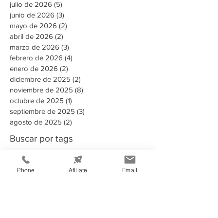
julio de 2026
(5)
5 entradas
junio de 2026
(3)
3 entradas
mayo de 2026
(2)
2 entradas
abril de 2026
(2)
2 entradas
marzo de 2026
(3)
3 entradas
febrero de 2026
(4)
4 entradas
enero de 2026
(2)
2 entradas
diciembre de 2025
(2)
2 entradas
noviembre de 2025
(8)
8 entradas
octubre de 2025
(1)
1 entrada
septiembre de 2025
(3)
3 entradas
agosto de 2025
(2)
2 entradas
Buscar por tags
135 aniversario
2023
2024
2025
Phone
Afíliate
Email
2025 Memoria Anual CCIT
2026
A puertas abiertas con la AMDC
ADN Emprendedor
AHER
AMDC
ARSA
Aduanas Honduras
Afiliado
Alcaldia
Alianza estrategica
Alianzas estratégicas