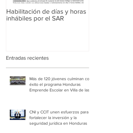
Habilitación de días y horas
Ampliación de 
inhábiles por el SAR
Regularización 
Aduanera
Entradas recientes
Más de 120 jóvenes culminan con
éxito el programa Honduras
Emprende Escolar en Villa de las
Niñas
CNI y CCIT unen esfuerzos para
fortalecer la inversión y la
seguridad jurídica en Honduras