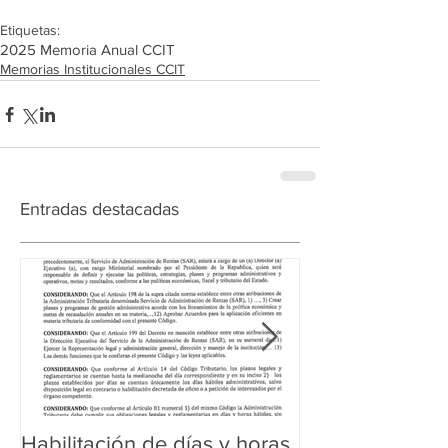
Etiquetas:
2025 Memoria Anual CCIT
Memorias Institucionales CCIT
Entradas destacadas
Habilitación de días y horas
Ampliación de 