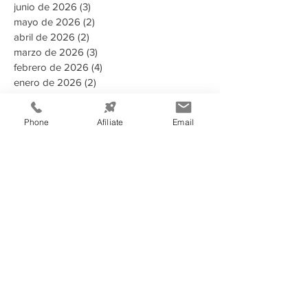
junio de 2026
(3)
3 entradas
mayo de 2026
(2)
2 entradas
abril de 2026
(2)
2 entradas
marzo de 2026
(3)
3 entradas
febrero de 2026
(4)
4 entradas
enero de 2026
(2)
2 entradas
diciembre de 2025
(2)
2 entradas
noviembre de 2025
(8)
8 entradas
Phone
Afíliate
Email
octubre de 2025
(1)
1 entrada
septiembre de 2025
(3)
3 entradas
Buscar por tags
135 aniversario
2023
2024
2025
2025 Memoria Anual CCIT
2026
A puertas abiertas con la AMDC
ADN Emprendedor
AHER
AMDC
ARSA
Aduanas Honduras
Afiliado
Alcaldia
Alianza estrategica
Alianzas estratégicas
Alimentos y Bebidas
Aministías
Asamblea General de Socios
BAC
BCH
BID
BIT