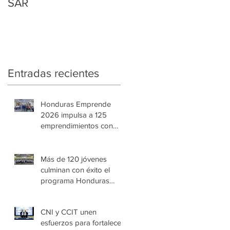
SAR
Regularización
Tributaria y Aduanera
Entradas recientes
Honduras Emprende
2026 impulsa a 125
emprendimientos con
alto potencial de
crecimiento
Más de 120 jóvenes
culminan con éxito el
programa Honduras
Emprende Escolar en
Villa de las Niñas
CNI y CCIT unen
esfuerzos para fortalecer