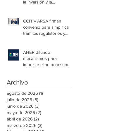
la inversión y la
seguridad jurídica en
Honduras
CCIT y ARSA firman
convenio para simplificar
trámites regulatorios y
fortalecer a las Mipymes
en la capital
AHER difunde
mecanismos para
impulsar el autoconsumo
con energía renovable
Archivo
agosto de 2026
(1)
1 entrada
julio de 2026
(5)
5 entradas
junio de 2026
(3)
3 entradas
mayo de 2026
(2)
2 entradas
abril de 2026
(2)
2 entradas
marzo de 2026
(3)
3 entradas