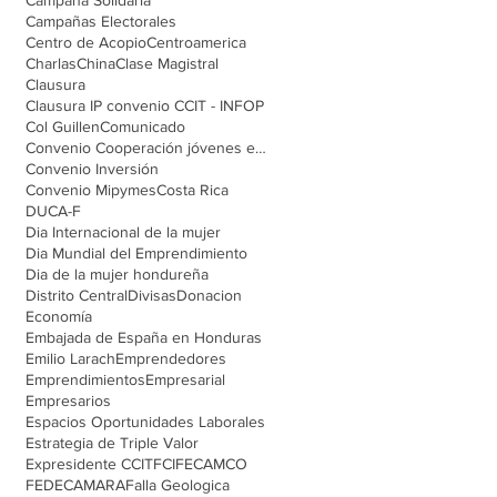
Campañas Electorales
Centro de Acopio
Centroamerica
Charlas
China
Clase Magistral
Clausura
Clausura IP convenio CCIT - INFOP
Col Guillen
Comunicado
Convenio Cooperación jóvenes emprendedores
Convenio Inversión
Convenio Mipymes
Costa Rica
DUCA-F
Dia Internacional de la mujer
Dia Mundial del Emprendimiento
Dia de la mujer hondureña
Distrito Central
Divisas
Donacion
Economía
Embajada de España en Honduras
Emilio Larach
Emprendedores
Emprendimientos
Empresarial
Empresarios
Espacios Oportunidades Laborales
Estrategia de Triple Valor
Expresidente CCIT
FCI
FECAMCO
FEDECAMARA
Falla Geologica