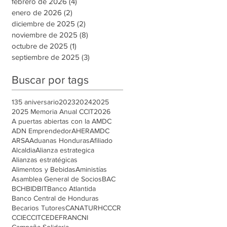
febrero de 2026
(4)
4 entradas
enero de 2026
(2)
2 entradas
diciembre de 2025
(2)
2 entradas
noviembre de 2025
(8)
8 entradas
octubre de 2025
(1)
1 entrada
septiembre de 2025
(3)
3 entradas
Buscar por tags
135 aniversario
2023
2024
2025
2025 Memoria Anual CCIT
2026
A puertas abiertas con la AMDC
ADN Emprendedor
AHER
AMDC
ARSA
Aduanas Honduras
Afiliado
Alcaldia
Alianza estrategica
Alianzas estratégicas
Alimentos y Bebidas
Aministías
Asamblea General de Socios
BAC
BCH
BID
BIT
Banco Atlantida
Banco Central de Honduras
Becarios Tutores
CANATURH
CCCR
CCIE
CCIT
CEDEFRAN
CNI
Campaña Solidaria