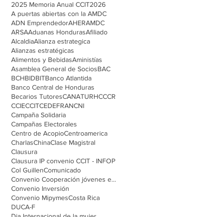
2025 Memoria Anual CCIT
2026
A puertas abiertas con la AMDC
ADN Emprendedor
AHER
AMDC
ARSA
Aduanas Honduras
Afiliado
Alcaldia
Alianza estrategica
Alianzas estratégicas
Alimentos y Bebidas
Aministías
Asamblea General de Socios
BAC
BCH
BID
BIT
Banco Atlantida
Banco Central de Honduras
Becarios Tutores
CANATURH
CCCR
CCIE
CCIT
CEDEFRAN
CNI
Campaña Solidaria
Campañas Electorales
Centro de Acopio
Centroamerica
Charlas
China
Clase Magistral
Clausura
Clausura IP convenio CCIT - INFOP
Col Guillen
Comunicado
Convenio Cooperación jóvenes emprendedores
Convenio Inversión
Convenio Mipymes
Costa Rica
DUCA-F
Dia Internacional de la mujer