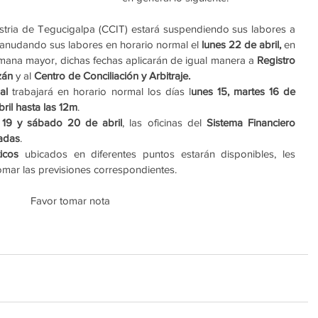
ria de Tegucigalpa (CCIT) estará suspendiendo sus labores a 
eanudando sus labores en horario normal el
 lunes 22 de abril, 
en 
semana mayor, dichas fechas aplicarán de igual manera a 
Registro 
zán 
y al 
Centro de Conciliación y Arbitraje.
al 
trabajará en horario normal los días l
unes 15, martes 16 de 
bril hasta las 12m
.  
s 19 y sábado 20 de abril
, las oficinas del 
Sistema Financiero 
adas
.  
icos
 ubicados en diferentes puntos estarán disponibles, les 
ar las previsiones correspondientes.  
Favor tomar nota