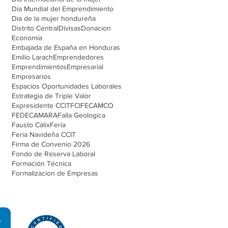
Dia Mundial del Emprendimiento
Dia de la mujer hondureña
Distrito Central
Divisas
Donacion
Economía
Embajada de España en Honduras
Emilio Larach
Emprendedores
Emprendimientos
Empresarial
Empresarios
Espacios Oportunidades Laborales
Estrategia de Triple Valor
Expresidente CCIT
FCI
FECAMCO
FEDECAMARA
Falla Geologica
Fausto Cálix
Feria
Feria Navideña CCIT
Firma de Convenio 2026
Fondo de Reserva Laboral
Formación Técnica
Formalizacion de Empresas