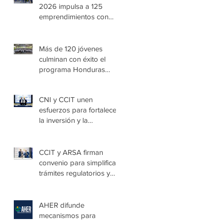
2026 impulsa a 125
emprendimientos con
alto potencial de
crecimiento
Más de 120 jóvenes
culminan con éxito el
programa Honduras
Emprende Escolar en
Villa de las Niñas
CNI y CCIT unen
esfuerzos para fortalecer
la inversión y la
seguridad jurídica en
Honduras
CCIT y ARSA firman
convenio para simplificar
trámites regulatorios y
fortalecer a las Mipymes
en la capital
AHER difunde
mecanismos para