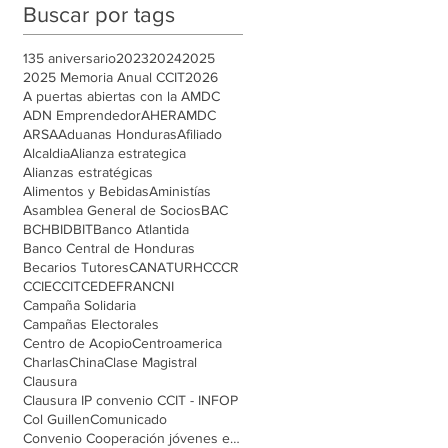
Buscar por tags
135 aniversario
2023
2024
2025
2025 Memoria Anual CCIT
2026
A puertas abiertas con la AMDC
ADN Emprendedor
AHER
AMDC
ARSA
Aduanas Honduras
Afiliado
Alcaldia
Alianza estrategica
Alianzas estratégicas
Alimentos y Bebidas
Aministías
Asamblea General de Socios
BAC
BCH
BID
BIT
Banco Atlantida
Banco Central de Honduras
Becarios Tutores
CANATURH
CCCR
CCIE
CCIT
CEDEFRAN
CNI
Campaña Solidaria
Campañas Electorales
Centro de Acopio
Centroamerica
Charlas
China
Clase Magistral
Clausura
Clausura IP convenio CCIT - INFOP
Col Guillen
Comunicado
Convenio Cooperación jóvenes emprendedores