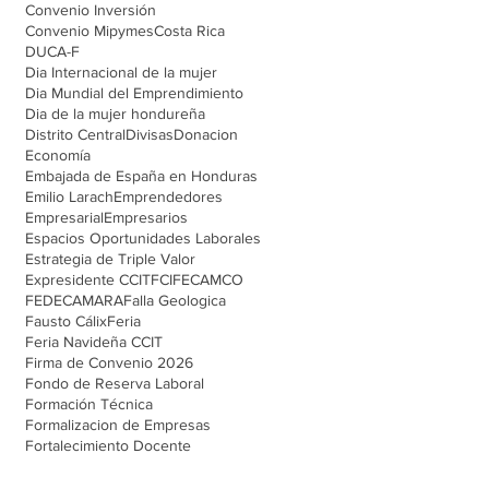
Convenio Inversión
Convenio Mipymes
Costa Rica
DUCA-F
Dia Internacional de la mujer
Dia Mundial del Emprendimiento
Dia de la mujer hondureña
Distrito Central
Divisas
Donacion
Economía
Embajada de España en Honduras
Emilio Larach
Emprendedores
Empresarial
Empresarios
Espacios Oportunidades Laborales
Estrategia de Triple Valor
Expresidente CCIT
FCI
FECAMCO
FEDECAMARA
Falla Geologica
Fausto Cálix
Feria
Feria Navideña CCIT
Firma de Convenio 2026
Fondo de Reserva Laboral
Formación Técnica
Formalizacion de Empresas
Fortalecimiento Docente