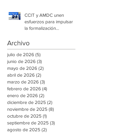
CCIT y AMDC unen
esfuerzos para impulsar
la formalización
empresarial y generar
nuevas oportunidades de
Archivo
empleo en la capital
julio de 2026
(5)
5 entradas
junio de 2026
(3)
3 entradas
mayo de 2026
(2)
2 entradas
abril de 2026
(2)
2 entradas
marzo de 2026
(3)
3 entradas
febrero de 2026
(4)
4 entradas
enero de 2026
(2)
2 entradas
diciembre de 2025
(2)
2 entradas
noviembre de 2025
(8)
8 entradas
octubre de 2025
(1)
1 entrada
septiembre de 2025
(3)
3 entradas
agosto de 2025
(2)
2 entradas