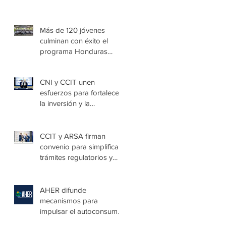
Más de 120 jóvenes
culminan con éxito el
programa Honduras
Emprende Escolar en
Villa de las Niñas
CNI y CCIT unen
esfuerzos para fortalecer
la inversión y la
seguridad jurídica en
Honduras
CCIT y ARSA firman
convenio para simplificar
trámites regulatorios y
fortalecer a las Mipymes
en la capital
AHER difunde
mecanismos para
impulsar el autoconsumo
con energía renovable