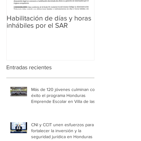
Habilitación de días y horas
Ampliación de 
inhábiles por el SAR
Regularización 
Aduanera
Entradas recientes
Más de 120 jóvenes culminan con
éxito el programa Honduras
Emprende Escolar en Villa de las
Niñas
CNI y CCIT unen esfuerzos para
fortalecer la inversión y la
seguridad jurídica en Honduras