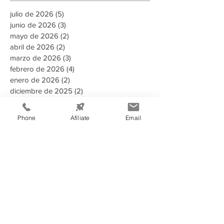
julio de 2026
(5)
5 entradas
junio de 2026
(3)
3 entradas
mayo de 2026
(2)
2 entradas
abril de 2026
(2)
2 entradas
marzo de 2026
(3)
3 entradas
febrero de 2026
(4)
4 entradas
enero de 2026
(2)
2 entradas
diciembre de 2025
(2)
2 entradas
noviembre de 2025
(8)
8 entradas
octubre de 2025
(1)
1 entrada
Phone
Afíliate
Email
septiembre de 2025
(3)
3 entradas
agosto de 2025
(2)
2 entradas
Buscar por tags
135 aniversario
2023
2024
2025
2025 Memoria Anual CCIT
2026
A puertas abiertas con la AMDC
ADN Emprendedor
AHER
AMDC
ARSA
Aduanas Honduras
Afiliado
Alcaldia