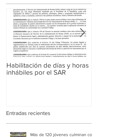
Habilitación de días y horas
Ampliación de 
inhábiles por el SAR
Regularización 
Aduanera
Entradas recientes
Más de 120 jóvenes culminan con