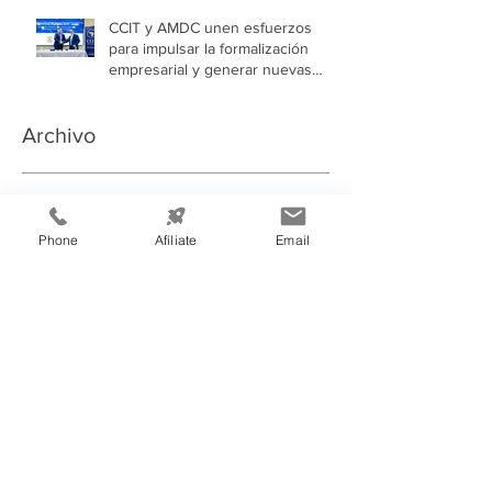
CCIT y AMDC unen esfuerzos
para impulsar la formalización
empresarial y generar nuevas
oportunidades de empleo en la
capital
Archivo
julio de 2026
(5)
5 entradas
junio de 2026
(3)
3 entradas
Phone
Afíliate
Email
mayo de 2026
(2)
2 entradas
abril de 2026
(2)
2 entradas
marzo de 2026
(3)
3 entradas
febrero de 2026
(4)
4 entradas
enero de 2026
(2)
2 entradas
diciembre de 2025
(2)
2 entradas
noviembre de 2025
(8)
8 entradas
octubre de 2025
(1)
1 entrada
septiembre de 2025
(3)
3 entradas
agosto de 2025
(2)
2 entradas