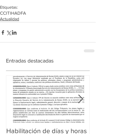
Etiquetas:
CCIT
IHADFA
Actualidad
Entradas destacadas
Habilitación de días y horas
Ampliación de 