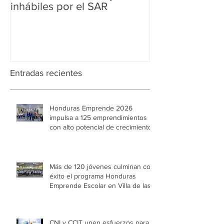
inhábiles por el SAR
Regularización 
Aduanera
Entradas recientes
Honduras Emprende 2026
impulsa a 125 emprendimientos
con alto potencial de crecimiento
Más de 120 jóvenes culminan con
éxito el programa Honduras
Emprende Escolar en Villa de las
Niñas
CNI y CCIT unen esfuerzos para