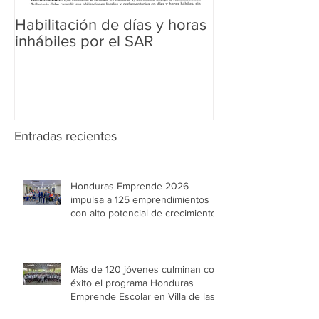
Habilitación de días y horas
Ampliación de 
inhábiles por el SAR
Regularización 
Aduanera
Entradas recientes
Honduras Emprende 2026
impulsa a 125 emprendimientos
con alto potencial de crecimiento
Más de 120 jóvenes culminan con
éxito el programa Honduras
Emprende Escolar en Villa de las
Niñas