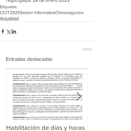
Tegucigalpa, 28 de enero 2025
Etiquetas:
CCIT
2025
Sesion Informativa
China
negocios
Actualidad
Entradas destacadas
Habilitación de días y horas
Ampliación de 