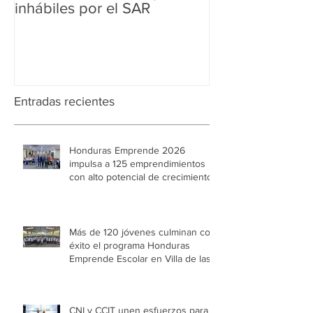
inhábiles por el SAR
Regularización 
Aduanera
Entradas recientes
Honduras Emprende 2026
impulsa a 125 emprendimientos
con alto potencial de crecimiento
Más de 120 jóvenes culminan con
éxito el programa Honduras
Emprende Escolar en Villa de las
Niñas
CNI y CCIT unen esfuerzos para