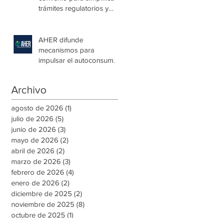
trámites regulatorios y
fortalecer a las Mipymes
en la capital
AHER difunde
mecanismos para
impulsar el autoconsumo
con energía renovable
Archivo
agosto de 2026
(1)
1 entrada
julio de 2026
(5)
5 entradas
junio de 2026
(3)
3 entradas
mayo de 2026
(2)
2 entradas
abril de 2026
(2)
2 entradas
marzo de 2026
(3)
3 entradas
febrero de 2026
(4)
4 entradas
enero de 2026
(2)
2 entradas
diciembre de 2025
(2)
2 entradas
noviembre de 2025
(8)
8 entradas
octubre de 2025
(1)
1 entrada