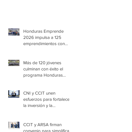
Honduras Emprende
2026 impulsa a 125
emprendimientos con
alto potencial de
crecimiento
Más de 120 jóvenes
culminan con éxito el
programa Honduras
Emprende Escolar en
Villa de las Niñas
CNI y CCIT unen
esfuerzos para fortalecer
la inversión y la
seguridad jurídica en
Honduras
CCIT y ARSA firman
convenio para simplificar