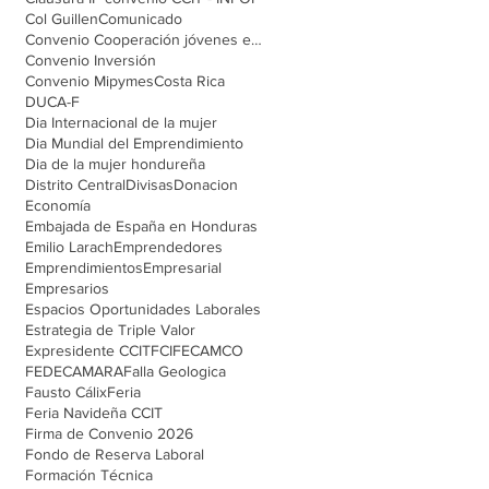
Col Guillen
Comunicado
Convenio Cooperación jóvenes emprendedores
Convenio Inversión
Convenio Mipymes
Costa Rica
DUCA-F
Dia Internacional de la mujer
Dia Mundial del Emprendimiento
Dia de la mujer hondureña
Distrito Central
Divisas
Donacion
Economía
Embajada de España en Honduras
Emilio Larach
Emprendedores
Emprendimientos
Empresarial
Empresarios
Espacios Oportunidades Laborales
Estrategia de Triple Valor
Expresidente CCIT
FCI
FECAMCO
FEDECAMARA
Falla Geologica
Fausto Cálix
Feria
Feria Navideña CCIT
Firma de Convenio 2026
Fondo de Reserva Laboral
Formación Técnica