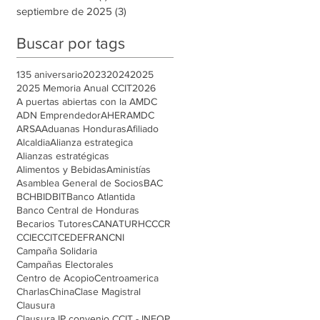
septiembre de 2025
(3)
3 entradas
Buscar por tags
135 aniversario
2023
2024
2025
2025 Memoria Anual CCIT
2026
A puertas abiertas con la AMDC
ADN Emprendedor
AHER
AMDC
ARSA
Aduanas Honduras
Afiliado
Alcaldia
Alianza estrategica
Alianzas estratégicas
Alimentos y Bebidas
Aministías
Asamblea General de Socios
BAC
BCH
BID
BIT
Banco Atlantida
Banco Central de Honduras
Becarios Tutores
CANATURH
CCCR
CCIE
CCIT
CEDEFRAN
CNI
Campaña Solidaria
Campañas Electorales
Centro de Acopio
Centroamerica
Charlas
China
Clase Magistral
Clausura
Clausura IP convenio CCIT - INFOP