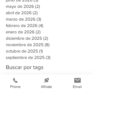
mayo de 2026
(2)
2 entradas
abril de 2026
(2)
2 entradas
marzo de 2026
(3)
3 entradas
febrero de 2026
(4)
4 entradas
enero de 2026
(2)
2 entradas
diciembre de 2025
(2)
2 entradas
noviembre de 2025
(8)
8 entradas
octubre de 2025
(1)
1 entrada
septiembre de 2025
(3)
3 entradas
Buscar por tags
135 aniversario
2023
2024
2025
Phone
Afíliate
Email
2025 Memoria Anual CCIT
2026
A puertas abiertas con la AMDC
ADN Emprendedor
AHER
AMDC
ARSA
Aduanas Honduras
Afiliado
Alcaldia
Alianza estrategica
Alianzas estratégicas
Alimentos y Bebidas
Aministías
Asamblea General de Socios
BAC
BCH
BID
BIT
Banco Atlantida
Banco Central de Honduras