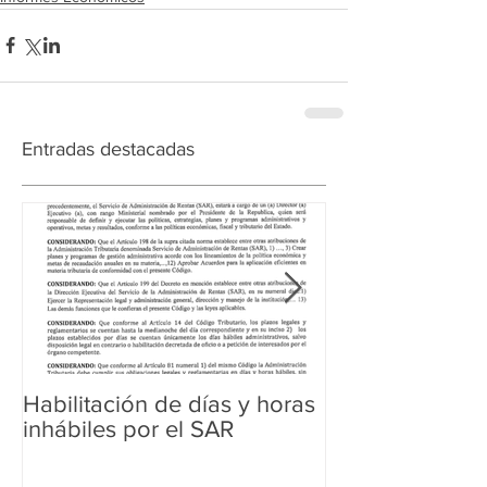
Entradas destacadas
Habilitación de días y horas
Ampliación de 
inhábiles por el SAR
Regularización 
Aduanera