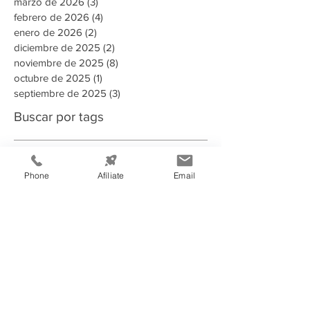
marzo de 2026
(3)
3 entradas
febrero de 2026
(4)
4 entradas
enero de 2026
(2)
2 entradas
diciembre de 2025
(2)
2 entradas
noviembre de 2025
(8)
8 entradas
octubre de 2025
(1)
1 entrada
septiembre de 2025
(3)
3 entradas
Buscar por tags
135 aniversario
2023
2024
2025
2025 Memoria Anual CCIT
2026
Phone
Afíliate
Email
A puertas abiertas con la AMDC
ADN Emprendedor
AHER
AMDC
ARSA
Aduanas Honduras
Afiliado
Alcaldia
Alianza estrategica
Alianzas estratégicas
Alimentos y Bebidas
Aministías
Asamblea General de Socios
BAC
BCH
BID
BIT
Banco Atlantida
Banco Central de Honduras
Becarios Tutores
CANATURH
CCCR
CCIE
CCIT
CEDEFRAN
CNI
Campaña Solidaria
Campañas Electorales
Centro de Acopio