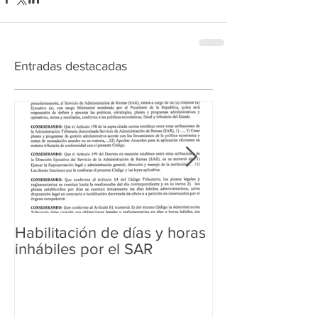
Entradas destacadas
Habilitación de días y horas
Ampliación de 
inhábiles por el SAR
Regularización 
Aduanera