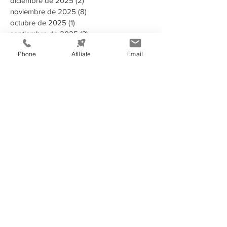
diciembre de 2025
(2)
2 entradas
noviembre de 2025
(8)
8 entradas
octubre de 2025
(1)
1 entrada
septiembre de 2025
(3)
3 entradas
agosto de 2025
(2)
2 entradas
Phone
Afíliate
Email
Buscar por tags
135 aniversario
2023
2024
2025
2025 Memoria Anual CCIT
2026
A puertas abiertas con la AMDC
ADN Emprendedor
AHER
AMDC
ARSA
Aduanas Honduras
Afiliado
Alcaldia
Alianza estrategica
Alianzas estratégicas
Alimentos y Bebidas
Aministías
Asamblea General de Socios
BAC
BCH
BID
BIT
Banco Atlantida
Banco Central de Honduras
Becarios Tutores
CANATURH
CCCR
CCIE
CCIT
CEDEFRAN
CNI
Campaña Solidaria
Campañas Electorales
Centro de Acopio
Centroamerica
Charlas
China
Clase Magistral
Clausura
Clausura IP convenio CCIT - INFOP
Col Guillen
Comunicado