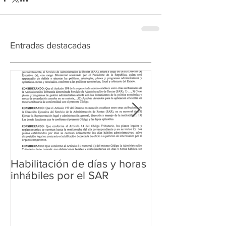
Entradas destacadas
Habilitación de días y horas
Ampliación de 
inhábiles por el SAR
Regularización 
Aduanera