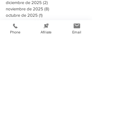
diciembre de 2025
(2)
2 entradas
noviembre de 2025
(8)
8 entradas
octubre de 2025
(1)
1 entrada
septiembre de 2025
(3)
3 entradas
agosto de 2025
(2)
2 entradas
Phone
Afíliate
Email
Buscar por tags
135 aniversario
2023
2024
2025
2025 Memoria Anual CCIT
2026
A puertas abiertas con la AMDC
ADN Emprendedor
AHER
AMDC
ARSA
Aduanas Honduras
Afiliado
Alcaldia
Alianza estrategica
Alianzas estratégicas
Alimentos y Bebidas
Aministías
Asamblea General de Socios
BAC
BCH
BID
BIT
Banco Atlantida
Banco Central de Honduras
Becarios Tutores
CANATURH
CCCR
CCIE
CCIT
CEDEFRAN
CNI
Campaña Solidaria
Campañas Electorales
Centro de Acopio
Centroamerica
Charlas
China
Clase Magistral
Clausura
Clausura IP convenio CCIT - INFOP