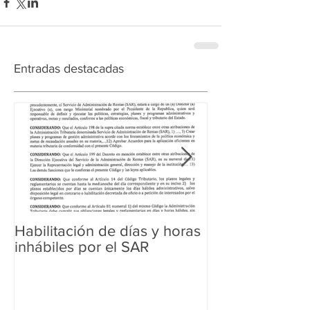
Entradas destacadas
Habilitación de días y horas
Ampliación de 
inhábiles por el SAR
Regularización 
Aduanera