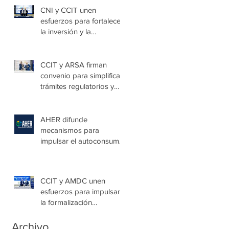
Villa de las Niñas
CNI y CCIT unen
esfuerzos para fortalecer
la inversión y la
seguridad jurídica en
Honduras
CCIT y ARSA firman
convenio para simplificar
trámites regulatorios y
fortalecer a las Mipymes
en la capital
AHER difunde
mecanismos para
impulsar el autoconsumo
con energía renovable
CCIT y AMDC unen
esfuerzos para impulsar
la formalización
empresarial y generar
nuevas oportunidades de
Archivo