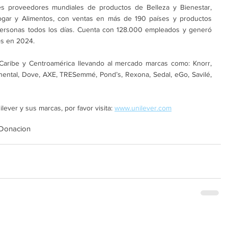
es proveedores mundiales de productos de Belleza y Bienestar, 
ogar y Alimentos, con ventas en más de 190 países y productos 
personas todos los días. Cuenta con 128.000 empleados y generó 
s en 2024. 
Caribe y Centroamérica llevando al mercado marcas como: Knorr, 
inental, Dove, AXE, TRESemmé, Pond’s, Rexona, Sedal, eGo, Savilé, 
ever y sus marcas, por favor visita: 
www.unilever.com
Donacion