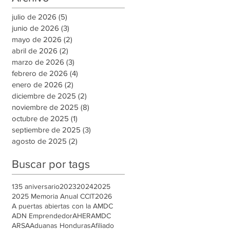
empleo en la capital
julio de 2026
(5)
5 entradas
junio de 2026
(3)
3 entradas
mayo de 2026
(2)
2 entradas
abril de 2026
(2)
2 entradas
marzo de 2026
(3)
3 entradas
febrero de 2026
(4)
4 entradas
enero de 2026
(2)
2 entradas
diciembre de 2025
(2)
2 entradas
noviembre de 2025
(8)
8 entradas
octubre de 2025
(1)
1 entrada
septiembre de 2025
(3)
3 entradas
agosto de 2025
(2)
2 entradas
Buscar por tags
135 aniversario
2023
2024
2025
2025 Memoria Anual CCIT
2026
A puertas abiertas con la AMDC
ADN Emprendedor
AHER
AMDC
ARSA
Aduanas Honduras
Afiliado