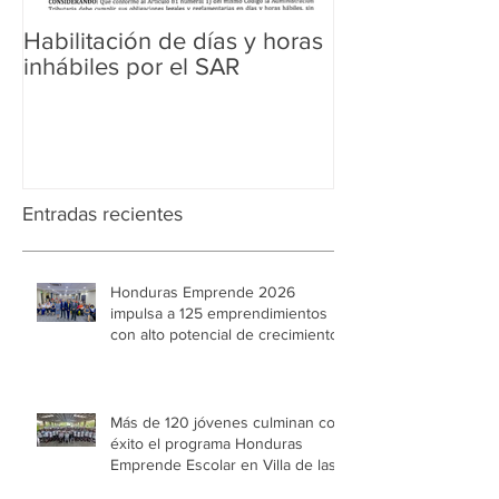
Habilitación de días y horas
Ampliación de 
inhábiles por el SAR
Regularización 
Aduanera
Entradas recientes
Honduras Emprende 2026
impulsa a 125 emprendimientos
con alto potencial de crecimiento
Más de 120 jóvenes culminan con
éxito el programa Honduras
Emprende Escolar en Villa de las
Niñas