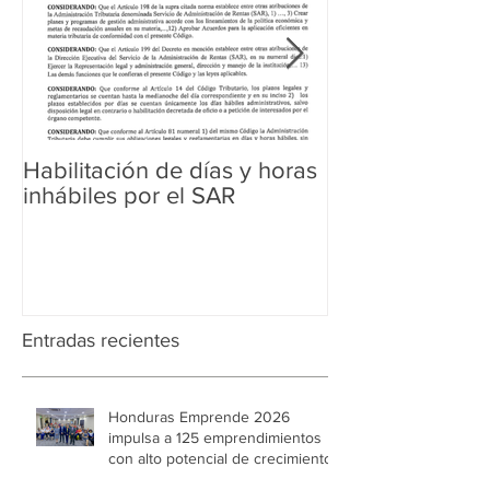
Habilitación de días y horas
Ampliación de 
inhábiles por el SAR
Regularización 
Aduanera
Entradas recientes
Honduras Emprende 2026
impulsa a 125 emprendimientos
con alto potencial de crecimiento