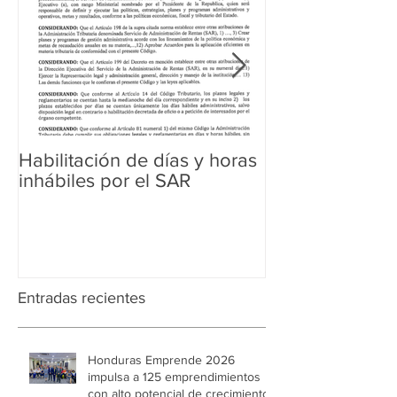
Habilitación de días y horas
Ampliación de 
inhábiles por el SAR
Regularización 
Aduanera
Entradas recientes
Honduras Emprende 2026
impulsa a 125 emprendimientos
con alto potencial de crecimiento