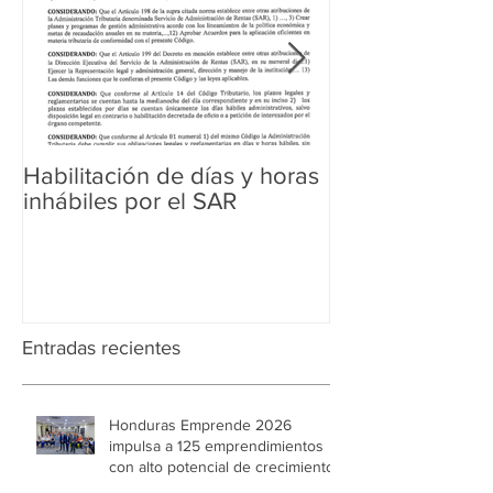
Habilitación de días y horas
Ampliación de 
inhábiles por el SAR
Regularización 
Aduanera
Entradas recientes
Honduras Emprende 2026
impulsa a 125 emprendimientos
con alto potencial de crecimiento