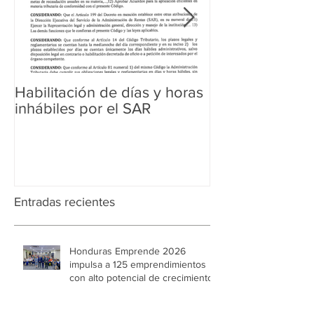
Habilitación de días y horas
Ampliación de 
inhábiles por el SAR
Regularización 
Aduanera
Entradas recientes
Honduras Emprende 2026
impulsa a 125 emprendimientos
con alto potencial de crecimiento