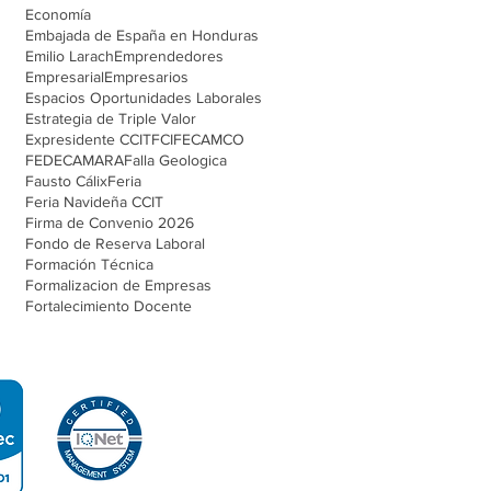
Economía
Embajada de España en Honduras
Emilio Larach
Emprendedores
Empresarial
Empresarios
Espacios Oportunidades Laborales
Estrategia de Triple Valor
Expresidente CCIT
FCI
FECAMCO
FEDECAMARA
Falla Geologica
Fausto Cálix
Feria
Feria Navideña CCIT
Firma de Convenio 2026
Fondo de Reserva Laboral
Formación Técnica
Formalizacion de Empresas
Fortalecimiento Docente