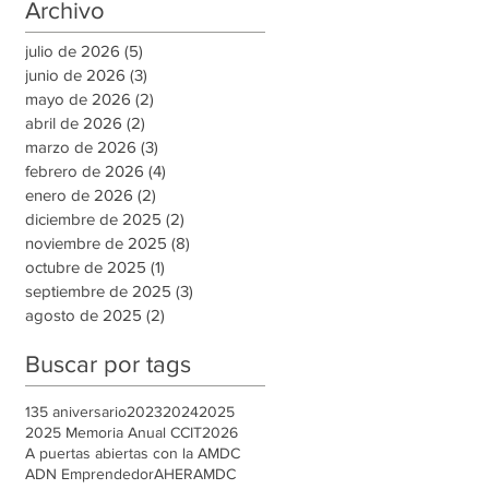
nuevas oportunidades de
Archivo
empleo en la capital
julio de 2026
(5)
5 entradas
junio de 2026
(3)
3 entradas
mayo de 2026
(2)
2 entradas
abril de 2026
(2)
2 entradas
marzo de 2026
(3)
3 entradas
febrero de 2026
(4)
4 entradas
enero de 2026
(2)
2 entradas
diciembre de 2025
(2)
2 entradas
noviembre de 2025
(8)
8 entradas
octubre de 2025
(1)
1 entrada
septiembre de 2025
(3)
3 entradas
agosto de 2025
(2)
2 entradas
Buscar por tags
135 aniversario
2023
2024
2025
2025 Memoria Anual CCIT
2026
A puertas abiertas con la AMDC
ADN Emprendedor
AHER
AMDC