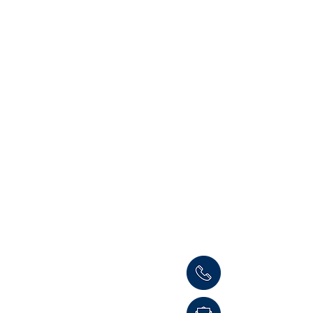
Informaci
Cámara de Comerci
Teléfono: (504) 
consultas@ccit.hn