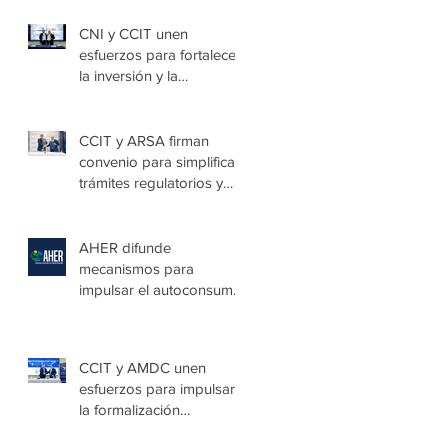
Villa de las Niñas
CNI y CCIT unen
esfuerzos para fortalecer
la inversión y la
seguridad jurídica en
Honduras
CCIT y ARSA firman
convenio para simplificar
trámites regulatorios y
fortalecer a las Mipymes
en la capital
AHER difunde
mecanismos para
impulsar el autoconsumo
con energía renovable
CCIT y AMDC unen
esfuerzos para impulsar
la formalización
empresarial y generar