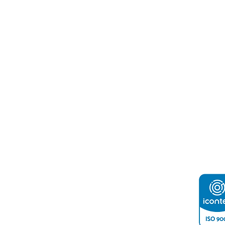
ón de Contacto:
o e Industria de Tegucigalpa
2232-4200