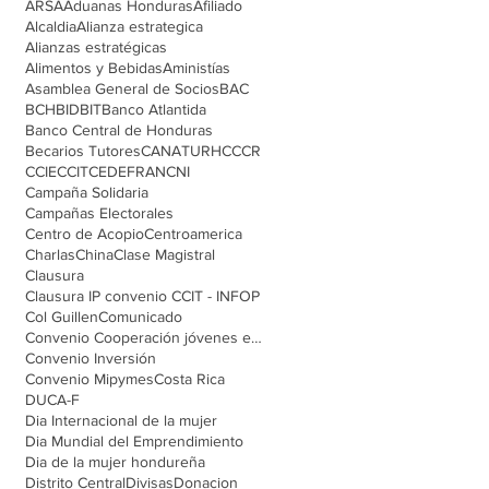
ARSA
Aduanas Honduras
Afiliado
Alcaldia
Alianza estrategica
Alianzas estratégicas
Alimentos y Bebidas
Aministías
Asamblea General de Socios
BAC
BCH
BID
BIT
Banco Atlantida
Banco Central de Honduras
Becarios Tutores
CANATURH
CCCR
CCIE
CCIT
CEDEFRAN
CNI
Campaña Solidaria
Campañas Electorales
Centro de Acopio
Centroamerica
Charlas
China
Clase Magistral
Clausura
Clausura IP convenio CCIT - INFOP
Col Guillen
Comunicado
Convenio Cooperación jóvenes emprendedores
Convenio Inversión
Convenio Mipymes
Costa Rica
DUCA-F
Dia Internacional de la mujer
Dia Mundial del Emprendimiento
Dia de la mujer hondureña
Distrito Central
Divisas
Donacion