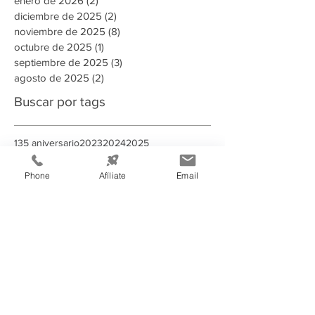
enero de 2026
(2)
2 entradas
diciembre de 2025
(2)
2 entradas
noviembre de 2025
(8)
8 entradas
octubre de 2025
(1)
1 entrada
septiembre de 2025
(3)
3 entradas
agosto de 2025
(2)
2 entradas
Buscar por tags
135 aniversario
2023
2024
2025
2025 Memoria Anual CCIT
2026
A puertas abiertas con la AMDC
Phone
Afíliate
Email
ADN Emprendedor
AHER
AMDC
ARSA
Aduanas Honduras
Afiliado
Alcaldia
Alianza estrategica
Alianzas estratégicas
Alimentos y Bebidas
Aministías
Asamblea General de Socios
BAC
BCH
BID
BIT
Banco Atlantida
Banco Central de Honduras
Becarios Tutores
CANATURH
CCCR
CCIE
CCIT
CEDEFRAN
CNI
Campaña Solidaria
Campañas Electorales
Centro de Acopio
Centroamerica
Charlas
China
Clase Magistral