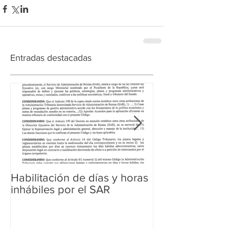
Entradas destacadas
Habilitación de días y horas
Ampliación de 
inhábiles por el SAR
Regularización 
Aduanera