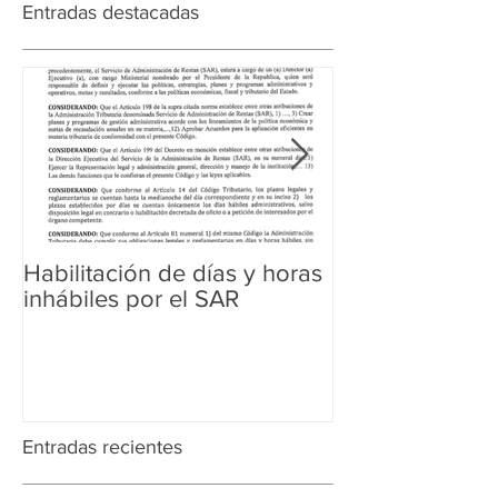
Entradas destacadas
Habilitación de días y horas
Ampliación de 
inhábiles por el SAR
Regularización 
Aduanera
Entradas recientes