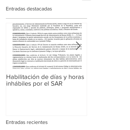
Entradas destacadas
Habilitación de días y horas
Ampliación de 
inhábiles por el SAR
Regularización 
Aduanera
Entradas recientes